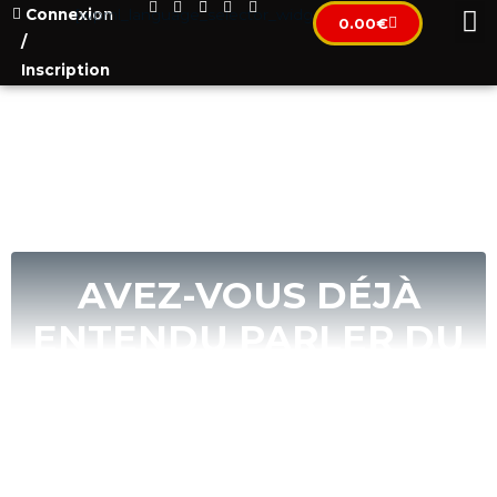
Connexion
[wpml_language_selector_widget]
0.00
€
/
Inscription
AVEZ-VOUS DÉJÀ
ENTENDU PARLER DU
MONTÉNÉGRO ?