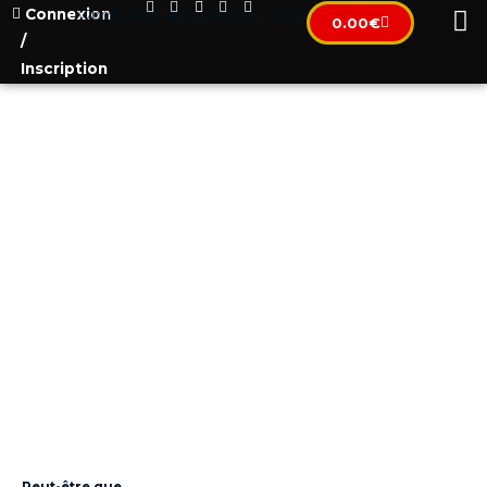
Connexion
[wpml_language_selector_widget]
0.00
€
/
Inscription
EXPATRIATION