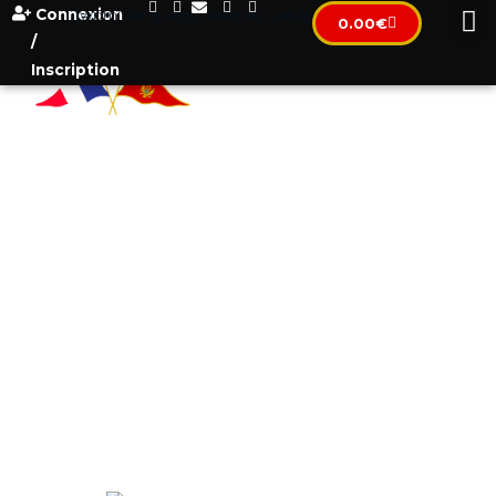
Connexion
[wpml_language_selector_widget]
0.00
€
/
Inscription
BLOG
Tous les articles