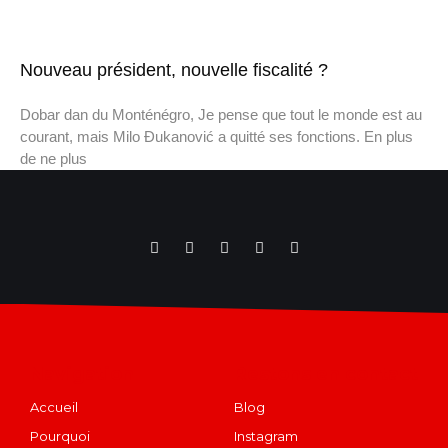
Nouveau président, nouvelle fiscalité ?
Dobar dan du Monténégro, Je pense que tout le monde est au
courant, mais Milo Đukanović a quitté ses fonctions. En plus
de ne plus
Navigation
Restons en contact
Accueil
Blog
Pourquoi
Instagram