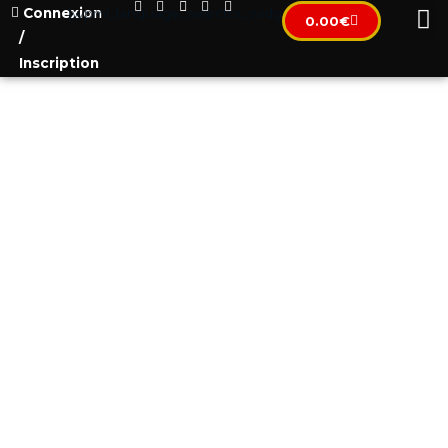
Connexion
[wpml_language_selector_widget]
0.00
€
/
Inscription
ПОКУПКА НЕДВИЖИМОСТИ
В ЧЕРНОГОРИИ