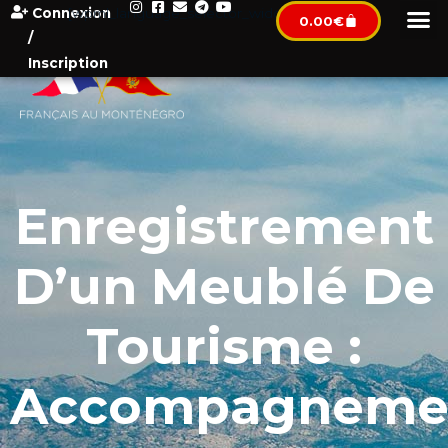
Connexion
[wpml_language_selector_widget]
0.00
€
/
Inscription
Enregistrement
D’un Meublé De
Tourisme :
Accompagneme