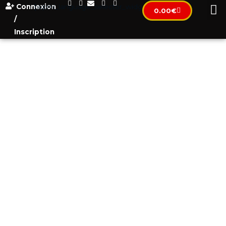
Connexion
[wpml_language_selector_widget]
0.00
€
/
Inscription
Gestion
Locative Au
Monténégro
(conciergerie