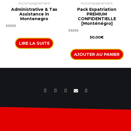
Accompagnement
Accompagnement
Administrative & Tax
Pack Expatriation
Assistance in
PREMIUM
Montenegro
CONFIDENTIELLE
[Monténégro]
Note
0
Note
50.00
€
sur
0
LIRE LA SUITE
5
sur
5
AJOUTER AU PANIER
Navigation
Restons en contact