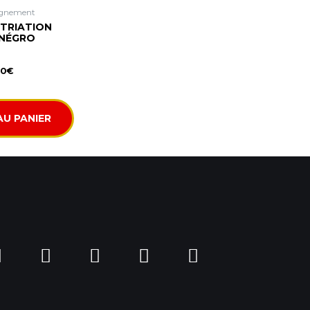
gnement
ATRIATION
NÉGRO
00
€
AU PANIER