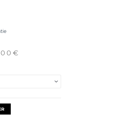
tie
.00
€
ER