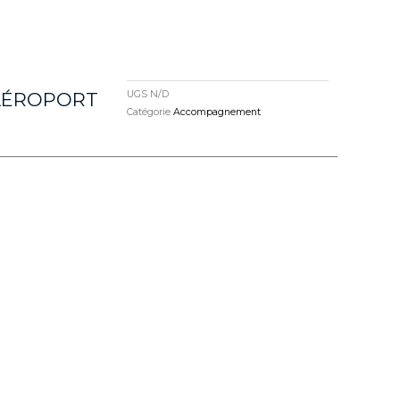
UGS
N/D
 AÉROPORT
Catégorie
Accompagnement