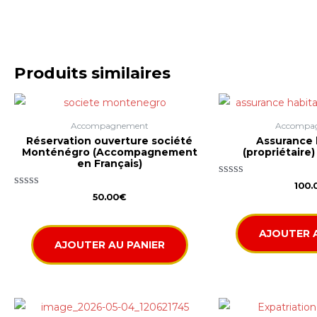
Produits similaires
Accompagnement
Accompa
Réservation ouverture société
Assurance 
Monténégro (Accompagnement
(propriétaire
en Français)
Note
100.
Note
0
50.00
€
0
sur
sur
5
5
AJOUTER 
AJOUTER AU PANIER