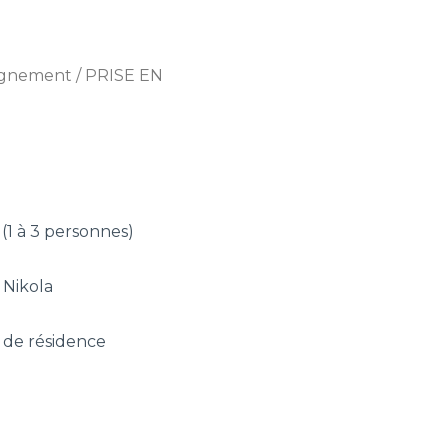
gnement
/ PRISE EN
 (1 à 3 personnes)
 Nikola
u de résidence