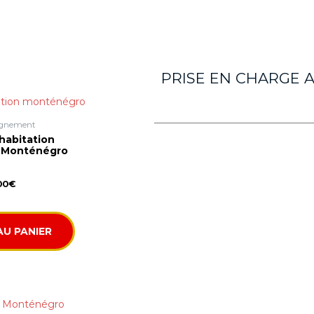
PRISE EN CHARGE
gnement
habitation
) Monténégro
00
€
AU PANIER