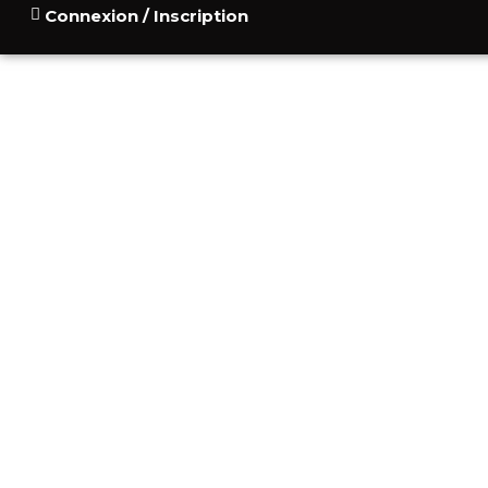
Connexion / Inscription
ACCUEIL
POURQUOI
CONSU
BLOG
CONTACT
PRISE E