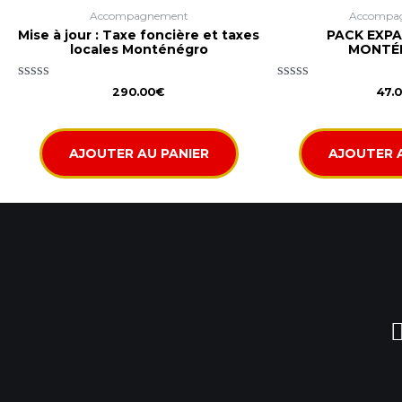
Accompagnement
Accompa
Mise à jour : Taxe foncière et taxes
PACK EXP
locales Monténégro
MONTÉ
Note
Note
290.00
€
47.
0
0
sur
sur
5
5
AJOUTER AU PANIER
AJOUTER 