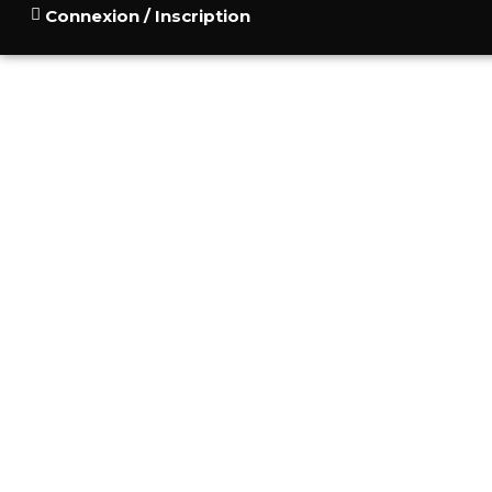
Connexion / Inscription
ACCUEIL
POURQUOI
CONSU
BLOG
CONTACT
1-КОМНАТНАЯ К
ЭЛИТНОЙ 