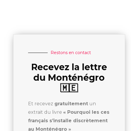
Restons en contact
Recevez la lettre
du Monténégro
🇲🇪
Et recevez
gratuitement
un
extrait du livre
« Pourquoi les ces
français s’installe discrètement
au Monténégro »