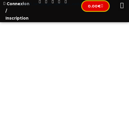
Connexion
[wpml_language_selector_widget]
0.00
€
/
Inscription
CHARACTER STONE HOUSE IN
THE BAY OF KOTOR