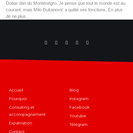
Dobar dan du Monténégro, Je pense que tout le monde est au
courant, mais Milo Đukanović a quitté ses fonctions. En plus
de ne plus
Navigation
Restons en contact
Accueil
Blog
Pourquoi
Instagram
Consulting et
Facebook
accompagnement
Youtube
Expatriation
Télégram
Contact