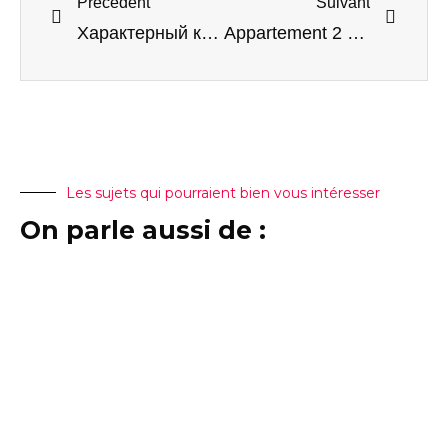
Précédent
Suivant
Характерный каменный дом в Которском заливе
Appartement 2 chambres (piscine, sauna + parking sous-terrain)
Les sujets qui pourraient bien vous intéresser
On parle aussi de :