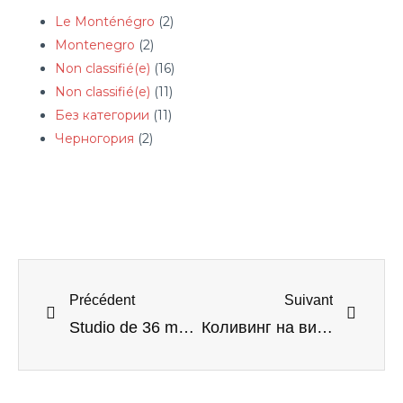
Le Monténégro
(2)
Montenegro
(2)
Non classifié(e)
(16)
Non classifié(e)
(11)
Без категории
(11)
Черногория
(2)
Précédent
Suivant
Studio de 36 m2 avec chambre indépendante + terrasse
Коливинг на вилле с бассейном недалеко от моря