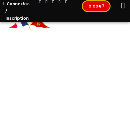
Connexion
[wpml_language_selector_widget]
0.00
€
/
Inscription
CO-LIVING SPACE IN VILLA
WITH SWIMMING POOL NEAR
THE SEA