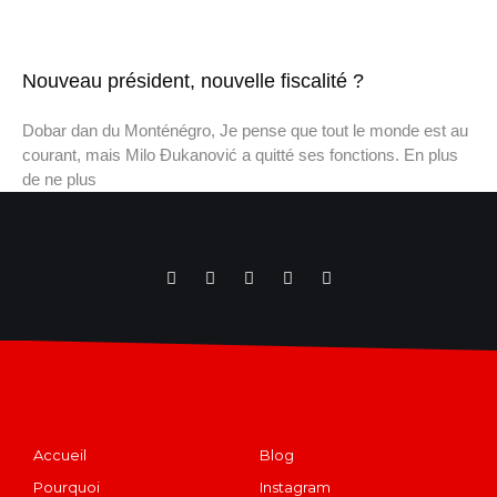
Nouveau président, nouvelle fiscalité ?
Dobar dan du Monténégro, Je pense que tout le monde est au
courant, mais Milo Đukanović a quitté ses fonctions. En plus
de ne plus
Navigation
Restons en contact
Accueil
Blog
Pourquoi
Instagram