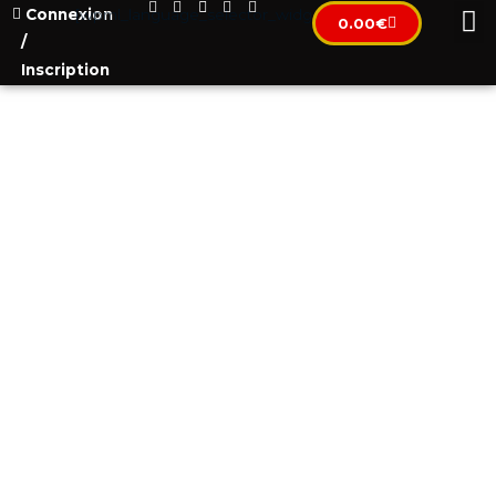
Connexion
[wpml_language_selector_widget]
0.00
€
/
Inscription
ECO HOUSE ON KAVAC