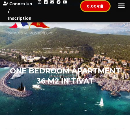
Connexion
[wpml_language_selector_widget]
0.00
€
/
Inscription
ONE BEDROOM APARTMENT
36 M2 IN TIVAT