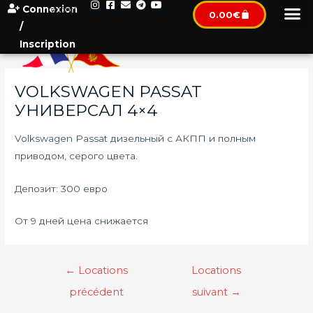
Connexion
[wpml_language_selector_widget]
0.00
€
/
Inscription
VOLKSWAGEN PASSAT
УНИВЕРСАЛ 4×4
Volkswagen Passat дизельный с АКПП и полным
приводом, серого цвета.
Депозит: 300 евро
От 9 дней цена снижается
←
Locations
Locations
précédent
suivant
→