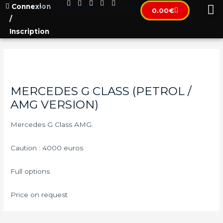
Connexion
[wpml_language_selector_widget]
0.00
€
/
Inscription
MERCEDES G CLASS (PETROL /
AMG VERSION)
Mercedes G Class AMG.
Caution : 4000 euros
Full options
Price on request