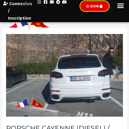
Connexion
[wpml_language_selector_widget]
0.00
€
/
Inscription
PORSCHE CAYENNE (DIESEL) /