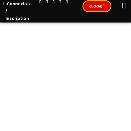
Connexion
[wpml_language_selector_widget]
0.00
€
/
Inscription
НОТАРИАЛЬНЫЕ РАСХОДЫ В
ЧЕРНОГОРИИ