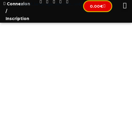
Connexion
[wpml_language_selector_widget]
0.00
€
/
Inscription
УДАЛЕННАЯ РАБОТА В
ЧЕРНОГОРИИ