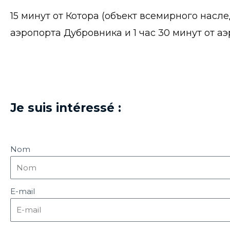
15 минут от Котора (объект всемирного насле
аэропорта Дубровника и 1 час 30 минут от а
Je suis intéressé :
Nom
E-mail