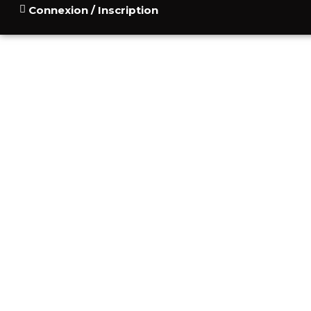
Connexion / Inscription
ACCUEIL
POURQUOI
CONSU
BLOG
CONTACT
ВИЛЛА НЕДА
МОНТ