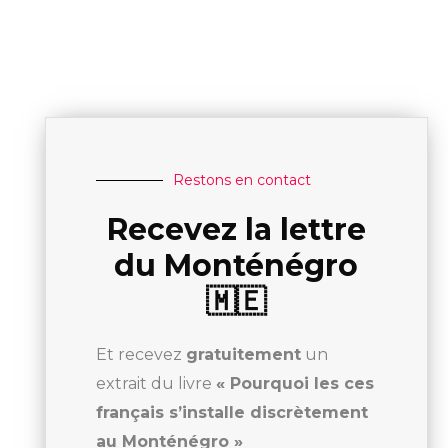
Restons en contact
Recevez la lettre
du Monténégro
🇲🇪
Et recevez
gratuitement
un
extrait du livre
« Pourquoi les ces
français s’installe discrètement
au Monténégro »