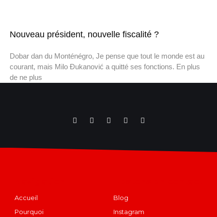
Nouveau président, nouvelle fiscalité ?
Dobar dan du Monténégro, Je pense que tout le monde est au
courant, mais Milo Đukanović a quitté ses fonctions. En plus
de ne plus
Navigation
Restons en contact
Accueil
Blog
Pourquoi
Instagram