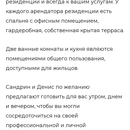
резиденции и всегда к вашим услугам. У
каждого арендатора резиденции есть
спальня с офисным помещением,
гардеробная, собственная крытая терраса.
Две ванные комнаты и кухня являются
помещениями общего пользования,
доступными для жильцов.
Сандрин и Денис по желанию
предлагают готовить для вас утром, днем ​​
и вечером, чтобы вы могли
сосредоточиться на своей
профессиональной и личной