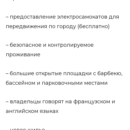
– предоставление электросамокатов для
передвижения по городу (бесплатно)
– безопасное и контролируемое
проживание
– большие открытые площадки с барбекю,
бассейном и парковочными местами
– владельцы говорят на французском и
английском языках
– новое жилье