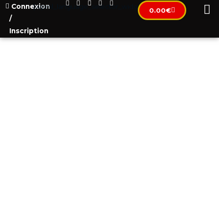
Connexion
[wpml_language_selector_widget]
0.00
€
/
Inscription
КОЛИВИНГ НА ВИЛЛЕ С
БАССЕЙНОМ НЕДАЛЕКО ОТ
МОРЯ