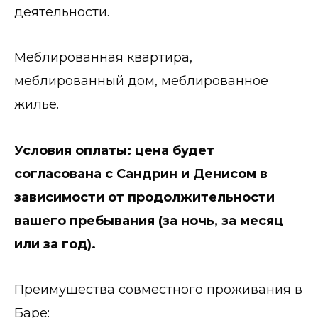
деятельности.
Меблированная квартира,
меблированный дом, меблированное
жилье.
Условия оплаты: цена будет
согласована с Сандрин и Денисом в
зависимости от продолжительности
вашего пребывания (за ночь, за месяц
или за год).
Преимущества совместного проживания в
Баре: